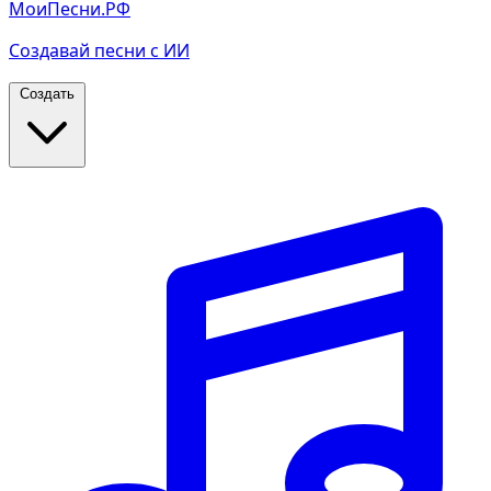
МоиПесни.РФ
Создавай песни с ИИ
Создать