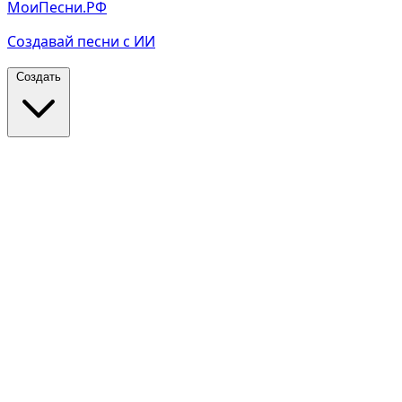
МоиПесни.РФ
Создавай песни с ИИ
Создать