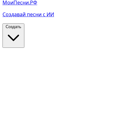
МоиПесни.РФ
Создавай песни с ИИ
Создать