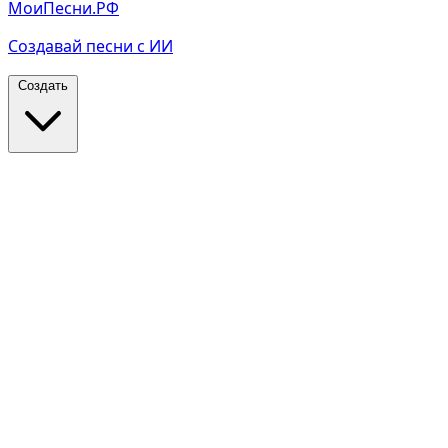
МоиПесни.РФ
Создавай песни с ИИ
Создать