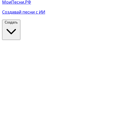
МоиПесни.РФ
Создавай песни с ИИ
Создать