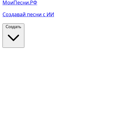
МоиПесни.РФ
Создавай песни с ИИ
Создать