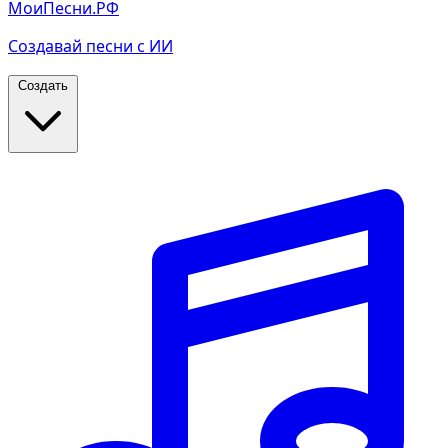
МоиПесни.РФ
Создавай песни с ИИ
Создать