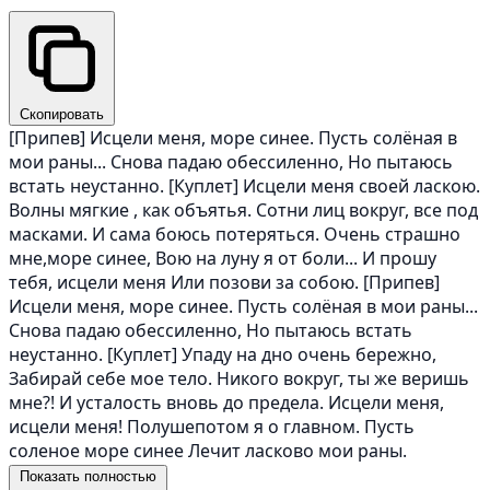
Скопировать
[Припев] Исцели меня, море синее. Пусть солёная в
мои раны... Снова падаю обессиленно, Но пытаюсь
встать неустанно. [Куплет] Исцели меня своей ласкою.
Волны мягкие , как объятья. Сотни лиц вокруг, все под
масками. И сама боюсь потеряться. Очень страшно
мне,море синее, Вою на луну я от боли... И прошу
тебя, исцели меня Или позови за собою. [Припев]
Исцели меня, море синее. Пусть солёная в мои раны...
Снова падаю обессиленно, Но пытаюсь встать
неустанно. [Куплет] Упаду на дно очень бережно,
Забирай себе мое тело. Никого вокруг, ты же веришь
мне?! И усталость вновь до предела. Исцели меня,
исцели меня! Полушепотом я о главном. Пусть
соленое море синее Лечит ласково мои раны.
Показать полностью