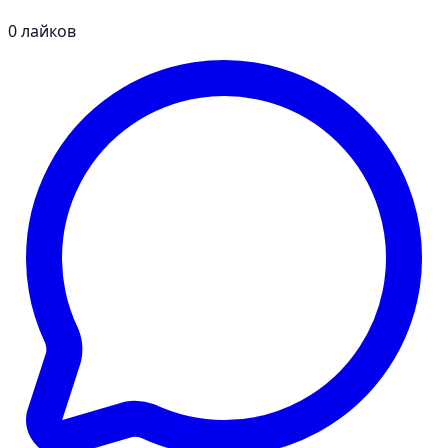
0
лайков