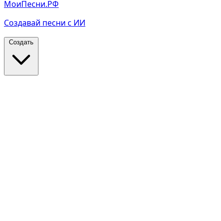
МоиПесни.РФ
Создавай песни с ИИ
Создать