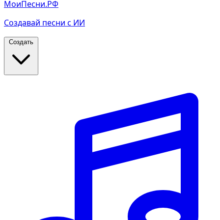
МоиПесни.РФ
Создавай песни с ИИ
Создать