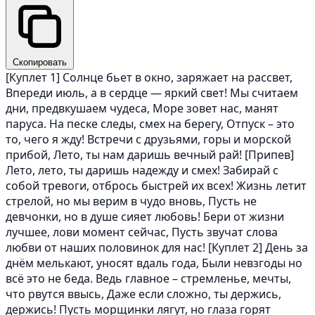
Скопировать
[Куплет 1] Солнце бьет в окно, заряжает на рассвет,
Впереди июль, а в сердце — яркий свет! Мы считаем
дни, предвкушаем чудеса, Море зовет нас, манят
паруса. На песке следы, смех на берегу, Отпуск – это
то, чего я жду! Встречи с друзьями, горы и морской
прибой, Лето, ты нам даришь вечный рай! [Припев]
Лето, лето, ты даришь надежду и смех! Забирай с
собой тревоги, отбрось быстрей их всех! Жизнь летит
стрелой, но мы верим в чудо вновь, Пусть не
девчонки, но в душе сияет любовь! Бери от жизни
лучшее, лови момент сейчас, Пусть звучат слова
любви от наших половинок для нас! [Куплет 2] День за
днём мелькают, уносят вдаль года, Были невзгоды но
всё это не беда. Ведь главное – стремленье, мечты,
что рвутся ввысь, Даже если сложно, ты держись,
держись! Пусть морщинки лягут, но глаза горят