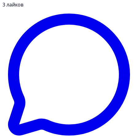
3
лайков