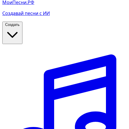
МоиПесни.РФ
Создавай песни с ИИ
Создать