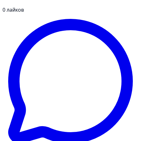
0
лайков