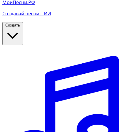
МоиПесни.РФ
Создавай песни с ИИ
Создать