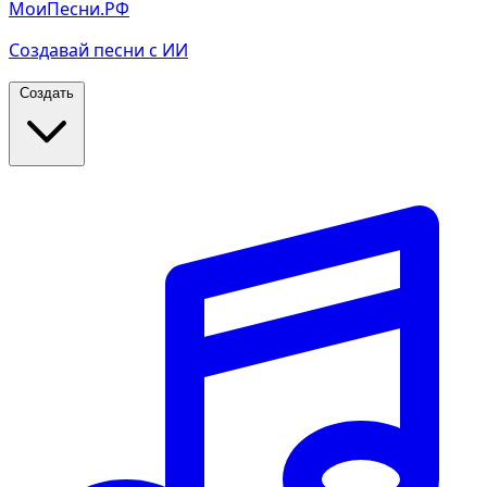
МоиПесни.РФ
Создавай песни с ИИ
Создать