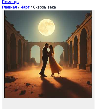
Помощь
Главная
/
Чарт
/
Сквозь века