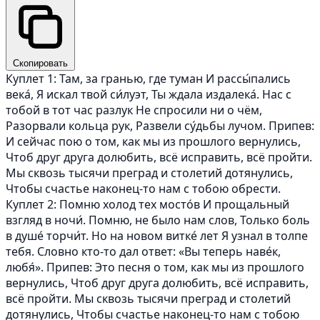
Скопировать
Куплет 1: Там, за гранью, где туман И рассы́пались
века́, Я искал твой си́луэт, Ты ждала издалека́. Нас с
тобой в тот час разлук Не спросили ни о чём,
Разорвали кольца рук, Развели су́дьбы лучом. Припев:
И сейчас пою о том, как мы из прошлого вернулись,
Чтоб друг друга долюбить, всё исправить, всё пройти.
Мы сквозь тысячи преград и столетий дотянулись,
Чтобы счастье наконец-то нам с тобою обрести.
Куплет 2: Помню холод тех мосто́в И прощальный
взгляд в ночи́. Помню, не было нам слов, Только боль
в душе́ торчи́т. Но на новом витке́ лет Я узнал в толпе
тебя. Словно кто-то дал ответ: «Вы теперь наве́к,
любя́». Припев: Это песня о том, как мы из прошлого
вернулись, Чтоб друг друга долюбить, всё исправить,
всё пройти. Мы сквозь тысячи преград и столетий
дотянулись, Чтобы счастье наконец-то нам с тобою