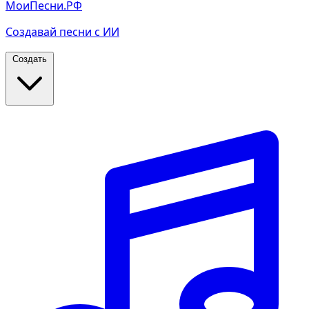
МоиПесни.РФ
Создавай песни с ИИ
Создать