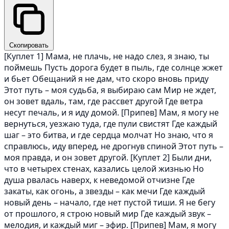
Скопировать
[Куплет 1] Мама, не плачь, не надо слез, я знаю, ты
поймешь Пусть дорога будет в пыль, где солнце жжет
и бьет Обещаний я не дам, что скоро вновь приду
Этот путь – моя судьба, я выбираю сам Мир не ждет,
он зовет вдаль, там, где рассвет другой Где ветра
несут печаль, и я иду домой. [Припев] Мам, я могу не
вернуться, уезжаю туда, где пули свистят Где каждый
шаг – это битва, и где сердца молчат Но знаю, что я
справлюсь, иду вперед, не дрогнув спиной Этот путь –
моя правда, и он зовет другой. [Куплет 2] Были дни,
что в четырех стенах, казались целой жизнью Но
душа рвалась наверх, к неведомой отчизне Где
закаты, как огонь, а звезды – как мечи Где каждый
новый день – начало, где нет пустой тиши. Я не бегу
от прошлого, я строю новый мир Где каждый звук –
мелодия, и каждый миг – эфир. [Припев] Мам, я могу