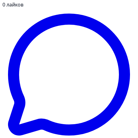
0
лайков