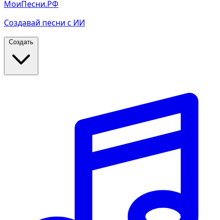
МоиПесни.РФ
Создавай песни с ИИ
Создать