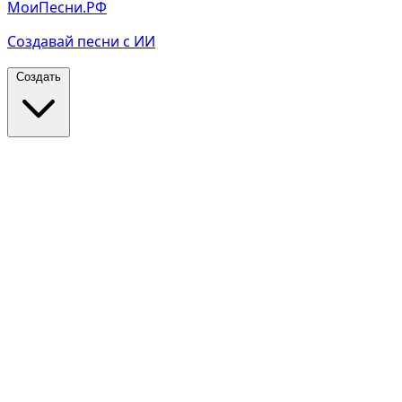
МоиПесни.РФ
Создавай песни с ИИ
Создать