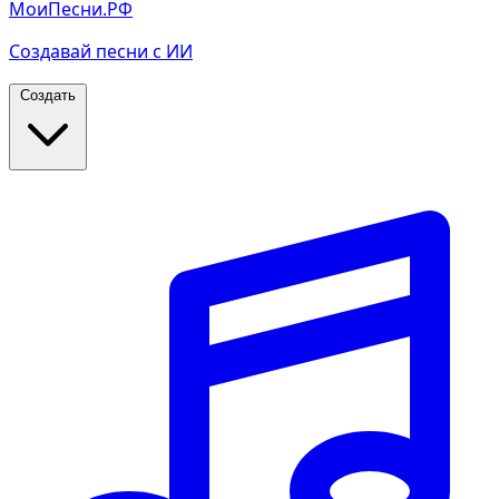
МоиПесни.РФ
Создавай песни с ИИ
Создать