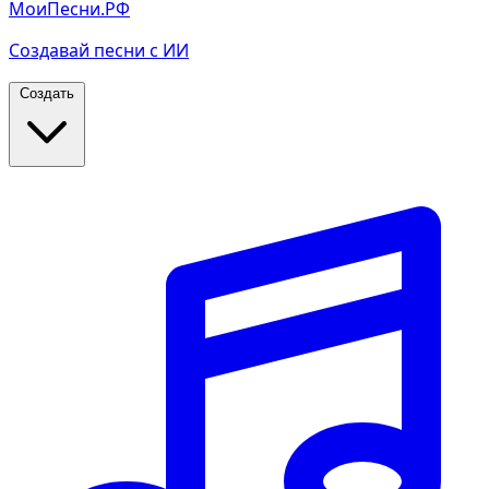
МоиПесни.РФ
Создавай песни с ИИ
Создать