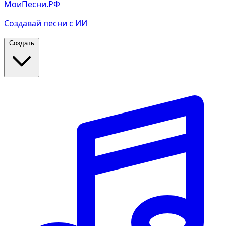
МоиПесни.РФ
Создавай песни с ИИ
Создать