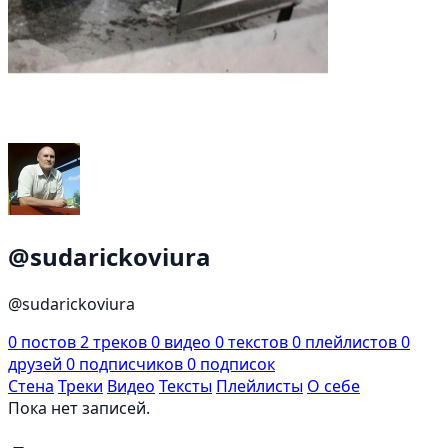
@sudarickoviura
@sudarickoviura
0
постов
2
треков
0
видео
0
текстов
0
плейлистов
0
друзей
0
подписчиков
0
подписок
Стена
Треки
Видео
Тексты
Плейлисты
О себе
Пока нет записей.