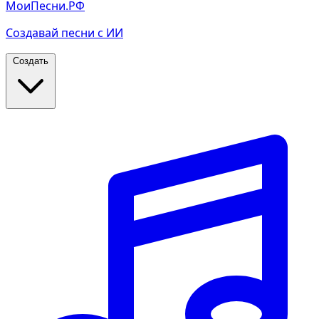
МоиПесни.РФ
Создавай песни с ИИ
Создать