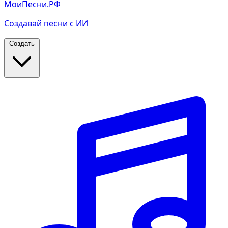
МоиПесни.РФ
Создавай песни с ИИ
Создать