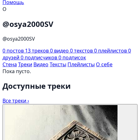
Помощь
O
@osya2000SV
@osya2000SV
0
постов
13
треков
0
видео
0
текстов
0
плейлистов
0
друзей
0
подписчиков
0
подписок
Стена
Треки
Видео
Тексты
Плейлисты
О себе
Пока пусто.
Доступные треки
Все треки ›