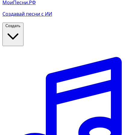
МоиПесни.РФ
Создавай песни с ИИ
Создать