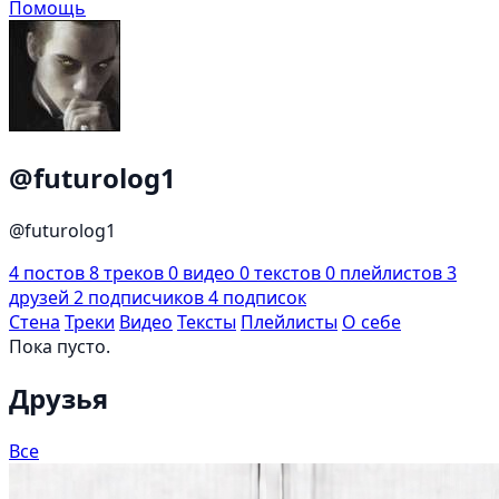
Помощь
@futurolog1
@futurolog1
4
постов
8
треков
0
видео
0
текстов
0
плейлистов
3
друзей
2
подписчиков
4
подписок
Стена
Треки
Видео
Тексты
Плейлисты
О себе
Пока пусто.
Друзья
Все