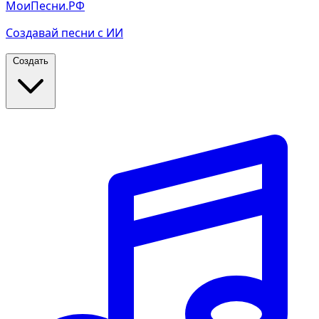
МоиПесни.РФ
Создавай песни с ИИ
Создать