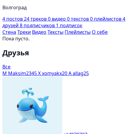
Волгоград
4
постов
24
треков
0
видео
0
текстов
0
плейлистов
4
друзей
8
подписчиков
1
подписок
Стена
Треки
Видео
Тексты
Плейлисты
О себе
Пока пусто.
Друзья
Все
M
Maksim2345
X
xomyakx20
A
allag25