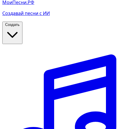
МоиПесни.РФ
Создавай песни с ИИ
Создать