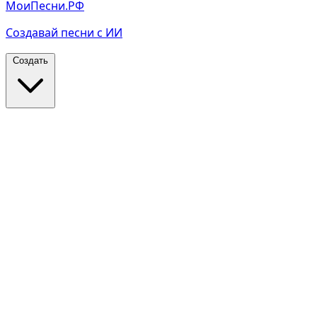
МоиПесни.РФ
Создавай песни с ИИ
Создать