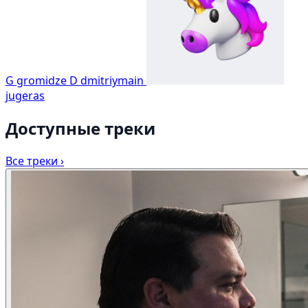
G
gromidze
D
dmitriymain
jugeras
Доступные треки
Все треки ›