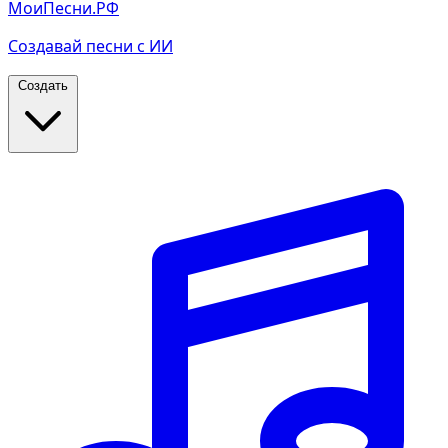
МоиПесни.РФ
Создавай песни с ИИ
Создать