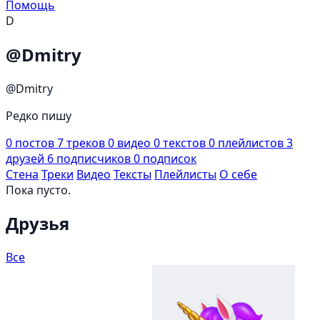
Помощь
D
@Dmitry
@Dmitry
Редко пишу
0
постов
7
треков
0
видео
0
текстов
0
плейлистов
3
друзей
6
подписчиков
0
подписок
Стена
Треки
Видео
Тексты
Плейлисты
О себе
Пока пусто.
Друзья
Все