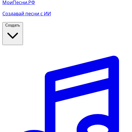
МоиПесни.РФ
Создавай песни с ИИ
Создать