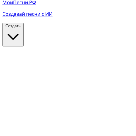
МоиПесни.РФ
Создавай песни с ИИ
Создать