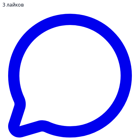
3
лайков