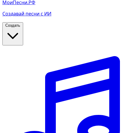
МоиПесни.РФ
Создавай песни с ИИ
Создать