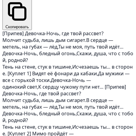
Скопировать
[Припев] Девочка‑Ночь, где твой рассвет?
Молчит судьба, лишь дым сигарет.В сердце —
метель, на губах — лёд,Ты не моя, путь твой идёт…
Девочка‑Ночь, бледный огонь,Скажи, душа, что с тобо
й, родной?
Тень на стене, стук в тишине,Исчезаешь ты… в сторон
е. [Куплет 1] Видят её фонари да кабаки,Да мужики —
все с горькой тоски.Девочка‑Ночь —
одинокий свет,К сердцу чужому пути нет… [Припев]
Девочка‑Ночь, где твой рассвет?
Молчит судьба, лишь дым сигарет.В сердце —
метель, на губах — лёд,Ты не моя, путь твой идёт…
Девочка‑Ночь, бледный огонь,Скажи, душа, что с тобо
й, родной?
Тень на стене, стук в тишине,Исчезаешь ты… в сторон
е. [Куплет 2] Мимо пройдёт —