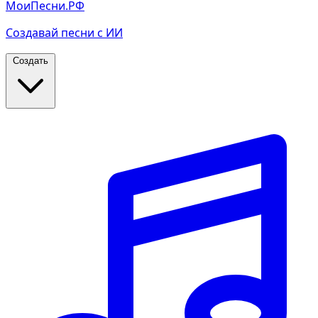
МоиПесни.РФ
Создавай песни с ИИ
Создать