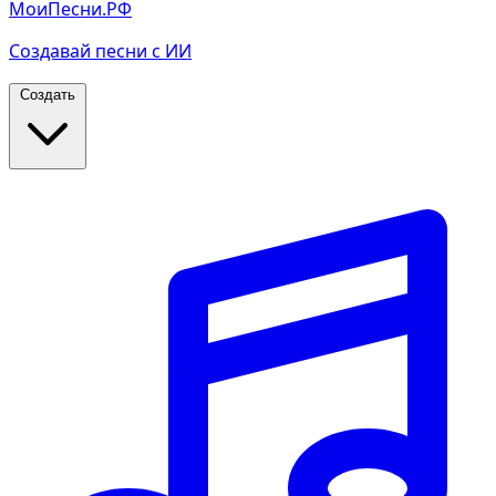
МоиПесни.РФ
Создавай песни с ИИ
Создать