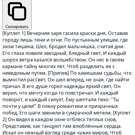
Скопировать
[Куплет 1] Вечерняя заря гасила краски дня, Оставив
городу лишь тени и огни. По пустынным улицам, где
эхом тишина, Шел, бродил мальчишка, считая дни.
Его глаза ловили звездный, бледный свет, И каждый
шорох ветра казался волшебством. Он нес в своем
кармане тайну многих лет, Чтоб разделить ее с
неведомым путем. [Припев] По камешкам судьбы, что
вымостил рассвет, Он шел вперед, не зная, где найти
причал. В его душе горел надежды яркий свет, Он
верил, что мечту когда-то повстречал. И каждый
поворот, и каждый силуэт, Ему шептали тихо: "Ты
почти у цели!" В плену романтики и призрачных
побед, Его шаги звенели в сумрачной метели. [Куплет
2] Он видел в каждом окне отблеск теплых снов,
Представив, как танцуют там влюблённые сердца.
Искал он нежный взгляд среди чужих миров, Чтоб