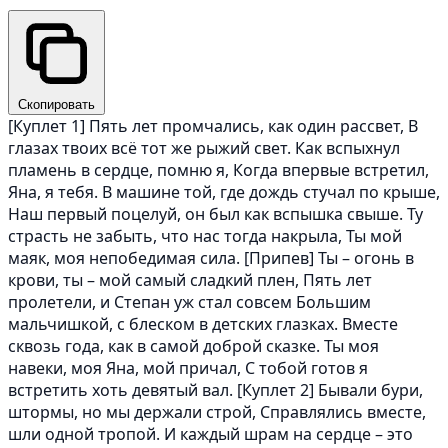
Скопировать
[Куплет 1] Пять лет промчались, как один рассвет, В
глазах твоих всё тот же рыжий свет. Как вспыхнул
пламень в сердце, помню я, Когда впервые встретил,
Яна, я тебя. В машине той, где дождь стучал по крыше,
Наш первый поцелуй, он был как вспышка свыше. Ту
страсть не забыть, что нас тогда накрыла, Ты мой
маяк, моя непобедимая сила. [Припев] Ты – огонь в
крови, ты – мой самый сладкий плен, Пять лет
пролетели, и Степан уж стал совсем Большим
мальчишкой, с блеском в детских глазках. Вместе
сквозь года, как в самой доброй сказке. Ты моя
навеки, моя Яна, мой причал, С тобой готов я
встретить хоть девятый вал. [Куплет 2] Бывали бури,
штормы, но мы держали строй, Справлялись вместе,
шли одной тропой. И каждый шрам на сердце – это