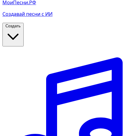
МоиПесни.РФ
Создавай песни с ИИ
Создать