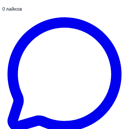
0
лайков