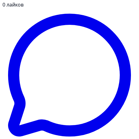
0
лайков