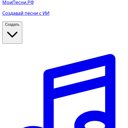
МоиПесни.РФ
Создавай песни с ИИ
Создать