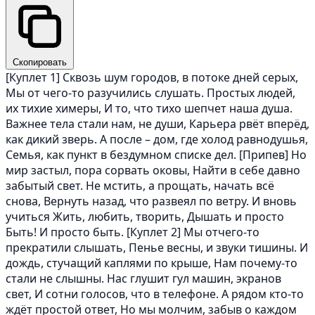
Скопировать
[Куплет 1] Сквозь шум городов, в потоке дней серых,
Мы от чего-то разучились слушать. Простых людей,
их тихие химеры, И то, что тихо шепчет наша душа.
Важнее тела стали нам, не души, Карьера рвёт вперёд,
как дикий зверь. А после – дом, где холод равнодушья,
Семья, как пункт в бездумном списке дел. [Припев] Но
мир застыл, пора сорвать оковы, Найти в себе давно
забытый свет. Не мстить, а прощать, начать всё
снова, Вернуть назад, что развеял по ветру. И вновь
учиться Жить, любить, творить, Дышать и просто
Быть! И просто быть. [Куплет 2] Мы отчего-то
прекратили слышать, Пенье весны, и звуки тишины. И
дождь, стучащий каплями по крыше, Нам почему-то
стали не слышны. Нас глушит гул машин, экранов
свет, И сотни голосов, что в телефоне. А рядом кто-то
ждёт простой ответ, Но мы молчим, забыв о каждом