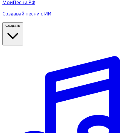
МоиПесни.РФ
Создавай песни с ИИ
Создать