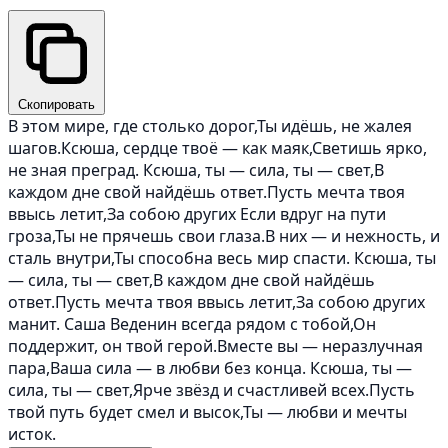
Скопировать
В этом мире, где столько дорог,Ты идёшь, не жалея
шагов.Ксюша, сердце твоё — как маяк,Светишь ярко,
не зная преград. Ксюша, ты — сила, ты — свет,В
каждом дне свой найдёшь ответ.Пусть мечта твоя
ввысь летит,За собою других Если вдруг на пути
гроза,Ты не прячешь свои глаза.В них — и нежность, и
сталь внутри,Ты способна весь мир спасти. Ксюша, ты
— сила, ты — свет,В каждом дне свой найдёшь
ответ.Пусть мечта твоя ввысь летит,За собою других
манит. Саша Веденин всегда рядом с тобой,Он
поддержит, он твой герой.Вместе вы — неразлучная
пара,Ваша сила — в любви без конца. Ксюша, ты —
сила, ты — свет,Ярче звёзд и счастливей всех.Пусть
твой путь будет смел и высок,Ты — любви и мечты
исток.