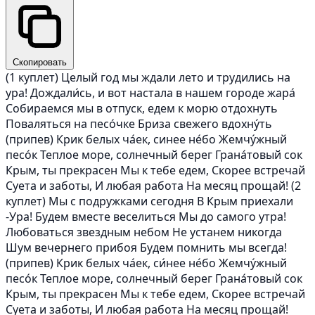
Скопировать
(1 куплет) Целый год мы ждали лето и трудились на
ура! Дождали́сь, и вот настала в нашем городе жара́
Собираемся мы в отпуск, едем к морю отдохнуть
Поваляться на песо́чке Бриза свежего вдохну́ть
(припев) Крик белых ча́ек, синее не́бо Жемчу́жный
песо́к Теплое море, солнечный берег Грана́товый сок
Крым, ты прекрасен Мы к тебе едем, Скорее встречай
Суета и заботы, И любая работа На месяц прощай! (2
куплет) Мы с подружками сегодня В Крым приехали
-Ура! Будем вместе веселиться Мы до самого утра!
Любоваться звездным небом Не устанем никогда
Шум вечернего прибоя Будем помнить мы всегда!
(припев) Крик белых ча́ек, си́нее не́бо Жемчу́жный
песо́к Теплое море, солнечный берег Грана́товый сок
Крым, ты прекрасен Мы к тебе едем, Скорее встречай
Суета и заботы, И любая работа На месяц прощай!