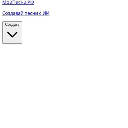
МоиПесни.РФ
Создавай песни с ИИ
Создать