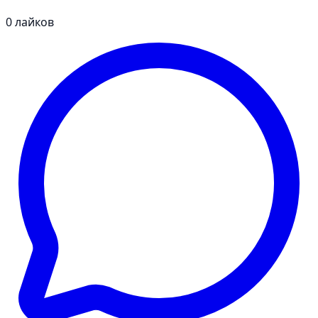
0
лайков