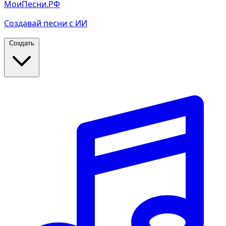
МоиПесни.РФ
Создавай песни с ИИ
Создать