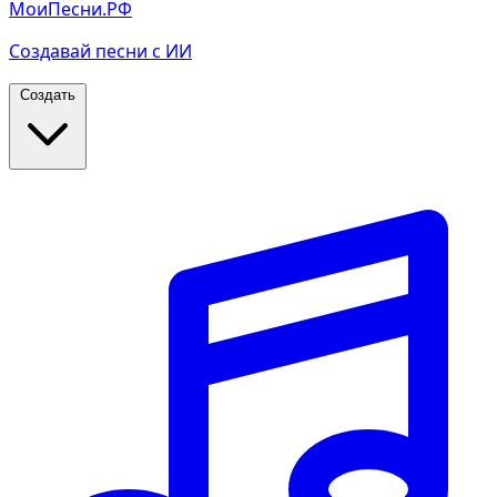
МоиПесни.РФ
Создавай песни с ИИ
Создать