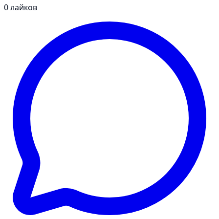
0
лайков