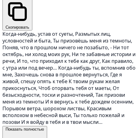
Скопировать
Когда-нибудь, устав от суеты, Размытых лиц,
условностей и быта, Ты призовёшь меня из темноты,
Поняв, что в прошлом ничего не позабыто, - Ни тот
октябрь, ни холод моих рук, Ни те забавные истории и
речи, И то, что приходил к тебе как друг, Как правило,
с утра или под вечер… Когда-нибудь ты, вспомнив обо
мне, Захочешь снова в прошлое вернуться, Где я
живой, спешу опять к тебе К твоим рукам желая
прикоснуться, Чтоб оторвать тебя от маеты, От
безысходности, тоски и разночтений, Так призови
меня из темноты И я вернусь к тебе дождем осенним,
Порывом ветра, шорохом листвы, Красивым
всполохом в небесной выси, Ты только пожелай и
позови И я войду в тебя и в твои мысли…
Показать полностью