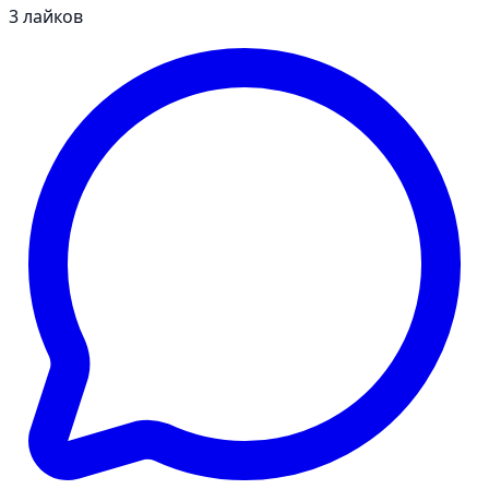
3
лайков