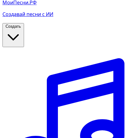
МоиПесни.РФ
Создавай песни с ИИ
Создать