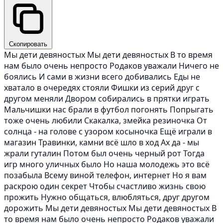
Скопировать
Мы дети девяностых Мы дети девяностых В то время
нам было очень непросто Родаков уважали Ничего не
боялись И сами в жизни всего добивались Еды не
хватало в очередях стояли Фишки из серий друг с
другом меняли Двором собирались в прятки играть
Мальчишки нас брали в футбол погонять Попрыгать
тоже очень любили Скакалка, змейка резиночка От
солнца - на голове с узором косыночка Ещё играли в
магазин Травинки, камни всё шло в ход Ах да - мы
жрали гуталин Потом был очень черный рот Тогда
игр много уличных было Но наша молодежь это всё
позабыла Всему виной телефон, интернет Но я вам
раскрою один секрет Чтобы счастливо жизнь свою
прожить Нужно общаться, влюбляться, друг другом
дорожить Мы дети девяностых Мы дети девяностых В
то время нам было очень непросто Родаков уважали