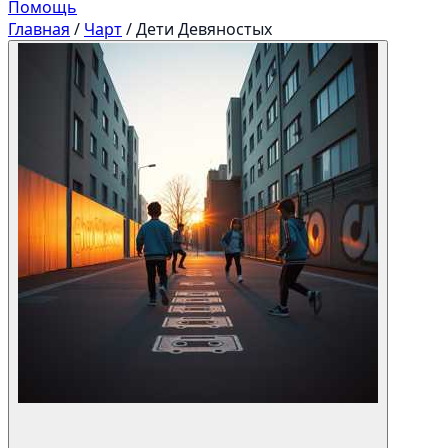
Помощь
Главная
/
Чарт
/
Дети Девяностых