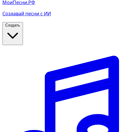
МоиПесни.РФ
Создавай песни с ИИ
Создать