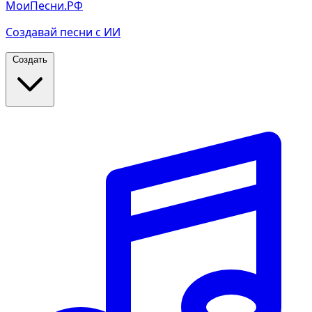
МоиПесни.РФ
Создавай песни с ИИ
Создать