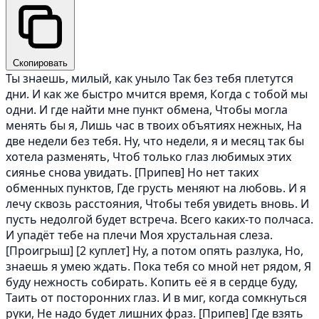
Скопировать
Ты знаешь, милый, как уныло Так без тебя плетутся
дни. И как же быстро мчится время, Когда с тобой мы
одни. И где найти мне пункт обмена, Чтобы могла
менять бы я, Лишь час в твоих объятиях нежных, На
две недели без тебя. Ну, что недели, я и месяц так бы
хотела разменять, Чтоб только глаз любимых этих
сиянье снова увидать. [Припев] Но нет таких
обменных пунктов, Где грусть меняют на любовь. И я
лечу сквозь расстояния, Чтобы тебя увидеть вновь. И
пусть недолгой будет встреча. Всего каких-то полчаса.
И упадёт тебе на плечи Моя хрустальная слеза.
[Проигрыш] [2 куплет] Ну, а потом опять разлука, Но,
знаешь я умею ждать. Пока тебя со мной нет рядом, Я
буду нежность собирать. Копить её я в сердце буду,
Таить от посторонних глаз. И в миг, когда сомкнуться
руки, Не надо будет лишних фраз. [Припев] Где взять