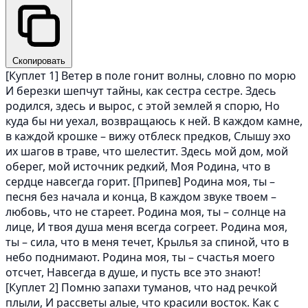
Скопировать
[Куплет 1] Ветер в поле гонит волны, словно по морю
И березки шепчут тайны, как сестра сестре. Здесь
родился, здесь и вырос, с этой землей я спорю, Но
куда бы ни уехал, возвращаюсь к ней. В каждом камне,
в каждой крошке – вижу отблеск предков, Слышу эхо
их шагов в траве, что шелестит. Здесь мой дом, мой
оберег, мой источник редкий, Моя Родина, что в
сердце навсегда горит. [Припев] Родина моя, ты –
песня без начала и конца, В каждом звуке твоем –
любовь, что не стареет. Родина моя, ты – солнце на
лице, И твоя душа меня всегда согреет. Родина моя,
ты – сила, что в меня течет, Крылья за спиной, что в
небо поднимают. Родина моя, ты – счастья моего
отсчет, Навсегда в душе, и пусть все это знают!
[Куплет 2] Помню запахи туманов, что над речкой
плыли, И рассветы алые, что красили восток. Как с