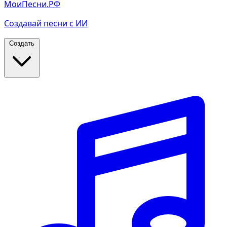
МоиПесни.РФ
Создавай песни с ИИ
Создать