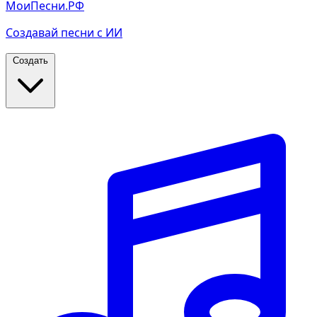
МоиПесни.РФ
Создавай песни с ИИ
Создать