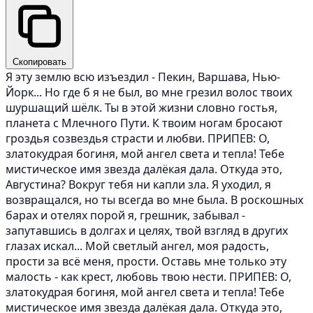
Скопировать
Я эту землю всю изъездил - Пекин, Варшава, Нью-
Йорк... Но где б я не был, во мне грезил волос твоих
шуршащий шёлк. Ты в этой жизни словно гостья,
планета с Млечного Пути. К твоим ногам бросают
гроздья созвездья страсти и любви. ПРИПЕВ: О,
златокудрая богиня, мой ангел света и тепла! Тебе
мистическое имя звезда далёкая дала. Откуда это,
Августина? Вокруг тебя ни капли зла. Я уходил, я
возвращался, но ты всегда во мне была. В роскошных
барах и отелях порой я, грешник, забывал -
запутавшись в долгах и целях, твой взгляд в других
глазах искал... Мой светлый ангел, моя радость,
прости за всё меня, прости. Оставь мне только эту
малость - как крест, любовь твою нести. ПРИПЕВ: О,
златокудрая богиня, мой ангел света и тепла! Тебе
мистическое имя звезда далёкая дала. Откуда это,