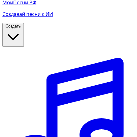
МоиПесни.РФ
Создавай песни с ИИ
Создать