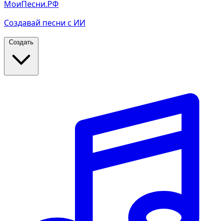
МоиПесни.РФ
Создавай песни с ИИ
Создать