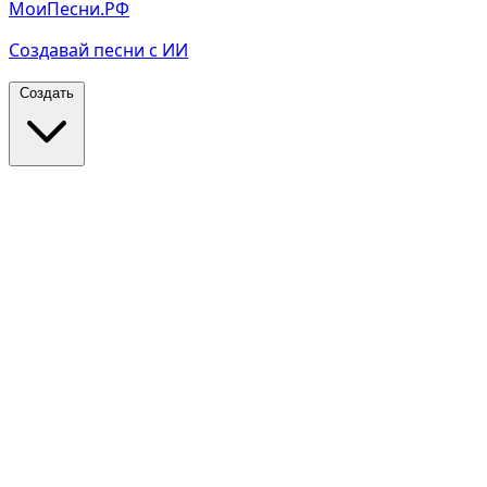
МоиПесни.РФ
Создавай песни с ИИ
Создать