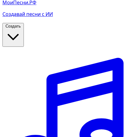
МоиПесни.РФ
Создавай песни с ИИ
Создать