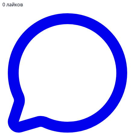
0
лайков