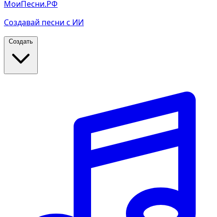
МоиПесни.РФ
Создавай песни с ИИ
Создать