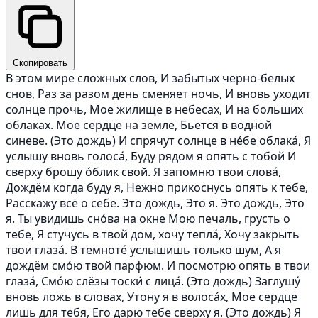
Скопировать
В этом мире сложных слов, И забытых черно-белых
снов, Раз за разом день сменяет ночь, И вновь уходит
солнце прочь, Мое жилище в небесах, И на больших
облаках. Мое сердце на земле, Бьется в водной
синеве. (Это дождь) И спрячут солнце в не́бе облака́, Я
услышу вновь голоса́, Буду рядом я опять с тобой И
сверху брошу о́блик свой. Я запомню твои слова́,
Дождём когда буду я, Нежно прикоснусь опять к тебе,
Расскажу всё о себе. Это дождь, Это я. Это дождь, Это
я. Ты увидишь сно́ва на окне Мою печаль, грусть о
тебе, Я стучусь в твой дом, хочу тепла́, Хочу закрыть
твои глаза́. В темноте́ услышишь только шум, А я
дождём смо́ю твой парфюм. И посмотрю опять в твои
глаза́, Смо́ю слёзы тоски́ с лица́. (Это дождь) Заглушу́
вновь ложь в словах, Утону я в волоса́х, Мое сердце
лишь для тебя, Его дарю тебе сверху я. (Это дождь) Я