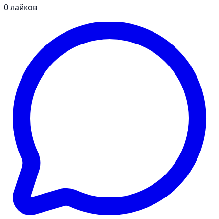
0
лайков