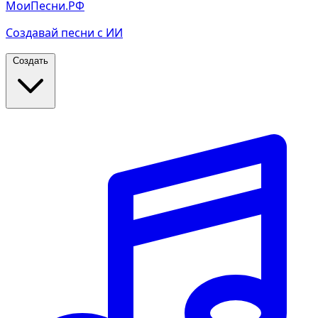
МоиПесни.РФ
Создавай песни с ИИ
Создать