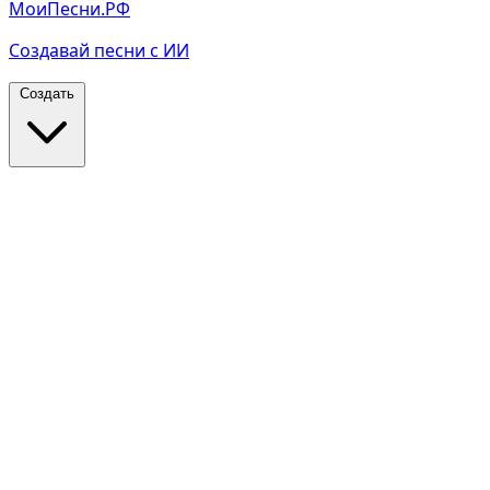
МоиПесни.РФ
Создавай песни с ИИ
Создать