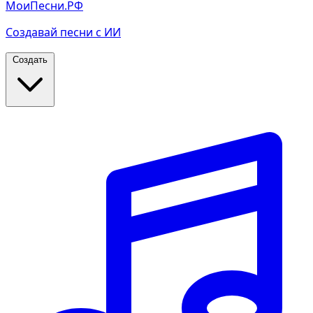
МоиПесни.РФ
Создавай песни с ИИ
Создать